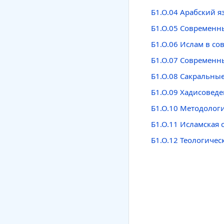
Б1.О.04 Арабский 
Б1.О.05 Современ
Б1.О.06 Ислам в с
Б1.О.07 Современн
Б1.О.08 Сакральные
Б1.О.09 Хадисовед
Б1.О.10 Методолог
Б1.О.11 Исламская 
Б1.О.12 Теологиче