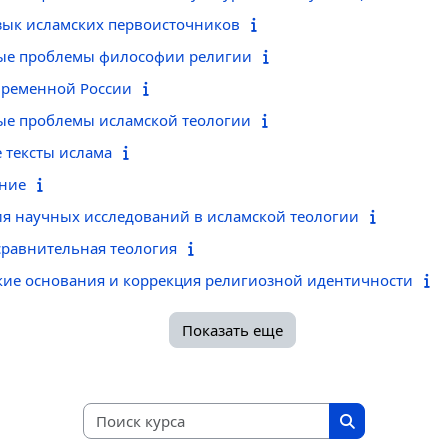
язык исламских первоисточников
ные проблемы философии религии
овременной России
ые проблемы исламской теологии
 тексты ислама
ение
ия научных исследований в исламской теологии
сравнительная теология
ские основания и коррекция религиозной идентичности
Показать еще
Поиск курса
Поиск курса