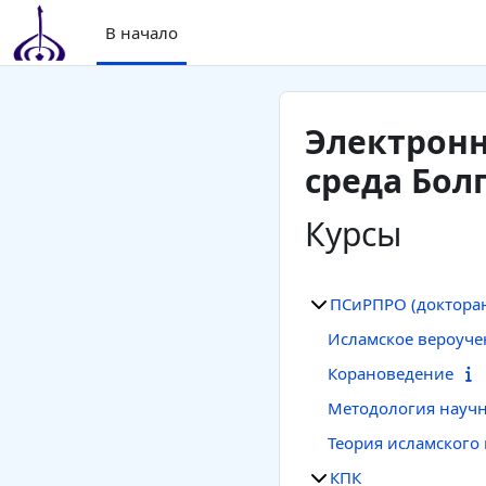
Перейти к основному содержанию
В начало
Электрон
среда Бол
Курсы
ПСиРПРО (докторан
Исламское вероуче
Корановедение
Методология научн
Теория исламского
КПК