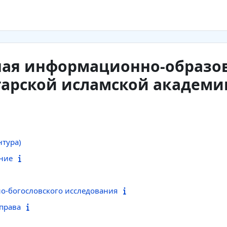
ная информационно-образо
гарской исламской академи
тура)
ние
о-богословского исследования
 права